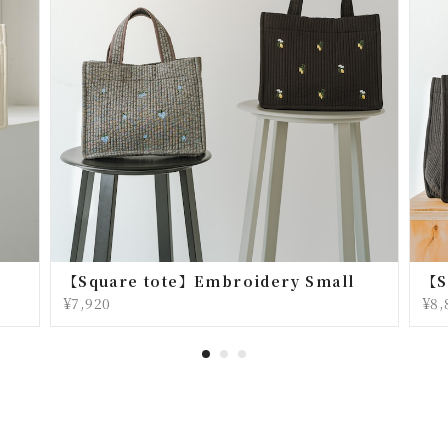
【Square tote】Embroidery Small
【S
¥7,920
¥8,