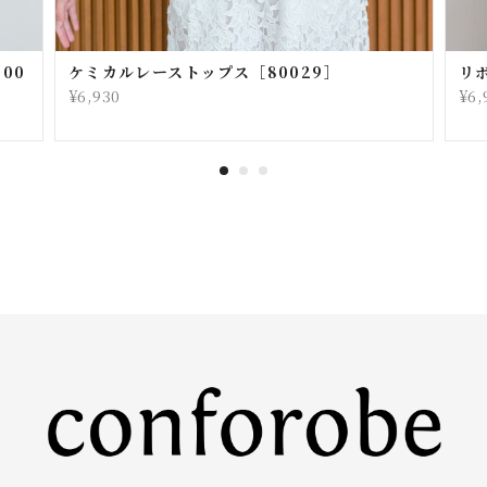
00
ケミカルレーストップス［80029］
リ
¥6,930
¥6,