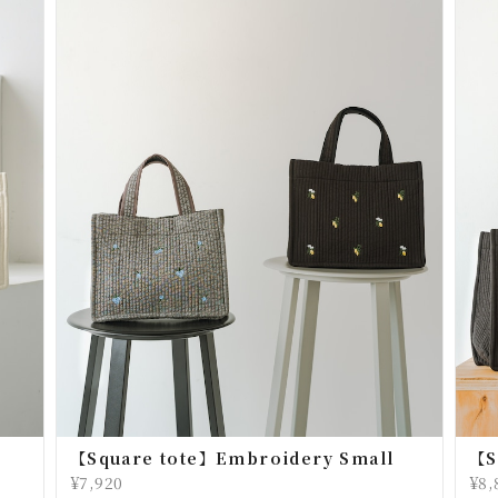
【Square tote】Embroidery Small
【S
¥7,920
¥8,