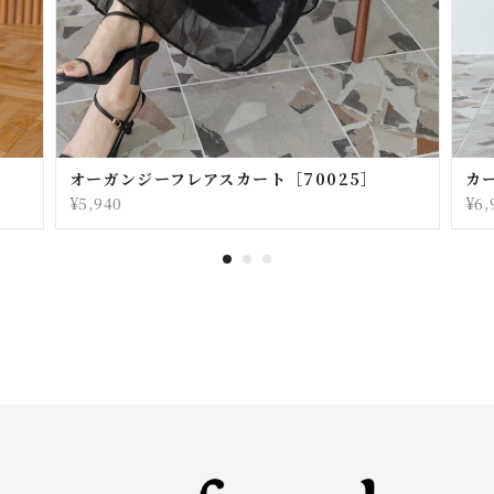
オーガンジーフレアスカート［70025］
カ
¥5,940
¥6,