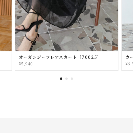
オーガンジーフレアスカート［70025］
カ
¥5,940
¥6,