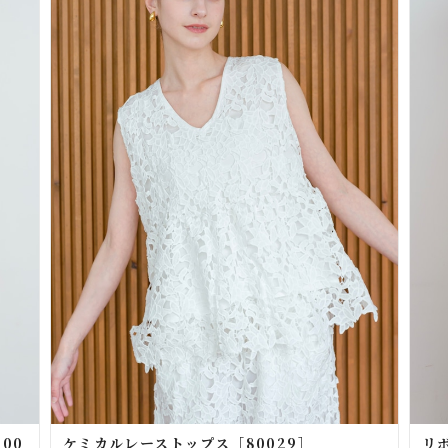
00
ケミカルレーストップス［80029］
リ
¥6,930
¥6,