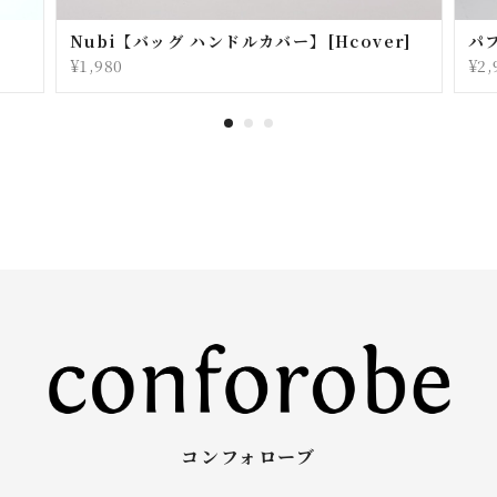
Nubi【バッグ ハンドルカバー】[Hcover]
パフ
¥1,980
¥2,